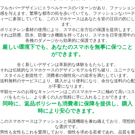
フルカバーデザインにトラベルケースのパターンがあり、ファッション
感を与えます。繁華な都市の街を歩いていても、ファッションなパーテ
ィーに参加していても、このスマホケースはあなたを皆の注目の的にし
ます。
ポリエチレン素材の使用により、スマホに全方位の保護を提供します。
それは防塵、防水、防傷つき機能を持っており、スマホを日常使用中の
各種のダメージから効果的に保護できます。
厳しい環境下でも、あなたのスマホを無事に保つこと
ができます。
全く新しいデザインは革新的な体験をもたらします。
それは伝統的なスマホケースのデザインモデルを打ち破り、ユニークな
スタイルと創造性で、消費者の個性化への追求を満たしています。
送料無料のサービスにより、購入がより便利になり、余分な送料の心配
が不要になります。
半額セールのお得なキャンペーンはこのスマホケースに極めて高いコス
パをもたらし、より多くの人が気軽に手に入れることができます。
同時に、返品ポリシーも消費者に保障を提供し、購入
時により安心できます。
このスマホケースはファッションと保護機能を兼ね備えており、理想的
な選択です。
男性も女性もこれを愛用しており、個性を求める若者であれ、品質を重