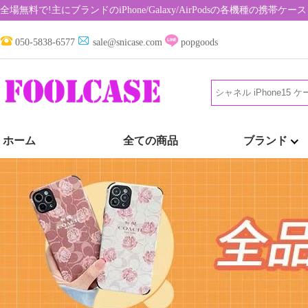
全場無料で!主にブランドのiPhone/Galaxy/AirPodsの各機種の携
050-5838-6577
sale@snicase.com
popgoods
ホーム
全ての商品
ブランド