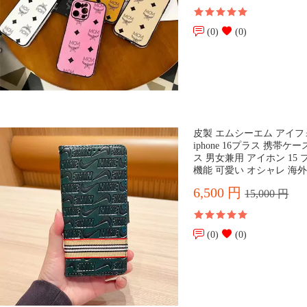
(0)
(0)
皮製 エムシーエム アイフ
iphone 16プラス 携帯ケース 
ス 男女兼用 アイホン 15
機能 可愛い オシャレ 海
6,500 円
15,000 円
(0)
(0)