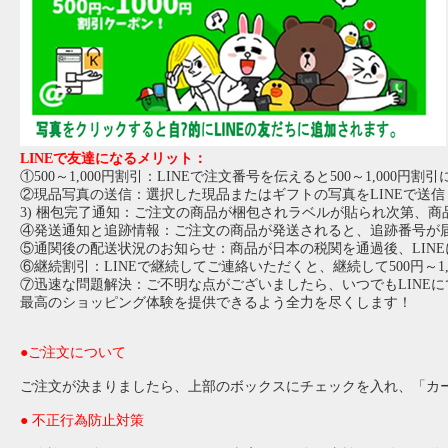
LINEで友達になるメリット：
①500～1,000円割引：LINEで注文番号を伝えると500～1,000円割
②現品写真の送信：選択した現品またはギフトの写真をLINEで送信
3) 梱包完了通知：ご注文の商品が梱包されラベルが貼られ次第、商
④発送通知と追跡情報：ご注文の商品が発送されると、追跡番号が
⑤通関後の配送状況のお知らせ：商品が日本の税関を通過後、LIN
⑥継続割引：LINEで継続してご連絡いただくと、継続して500円～1
⑦迅速な問題解決：ご不明な点がございましたら、いつでもLINE
最高のショッピング体験を提供できるよう全力を尽くします！
●ご注文について
ご注文が決まりましたら、上部のボックスにチェックを入れ、「カ
● 不正行為防止対策