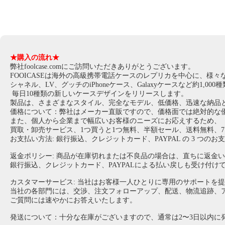
★購入の流れ★
弊社foolcase.comにご訪問いただきありがとうございます。
FOOICASEは海外の高級携帯電話ケースのレプリカを中心に、様
シャネル、LV、グッチのiPhoneケース、Galaxyケースなど約1,
毎日10種類の新しいケースデザインをリリースします。
製品は、さまざまなスタイル、完全なモデル、低価格、迅速な納品
価格について：弊社はメーカー直販ですので、価格面では絶対的な
また、個人から企業まで幅広いお客様のニーズにお応えするため、
買取・卸売サービス、1つ買うと1つ無料、半額セール、送料無料、
お支払い方法: 銀行振込、クレジットカード、PAYPAL の 3 つ
返金ポリシー: 商品が在庫切れまたは不良品の場合は、直ちに返金
銀行振込、クレジットカード、PAYPALによる払い戻しも受け付け
カスタマーサービス: 当社はお客様一人ひとりに専用のサポートを
当社の各部門には、交渉、注文フォローアップ、配送、物流追跡、
ご質問には速やかにお答えいたします。
発送について：十分な在庫がございますので、通常は2〜3日以内に