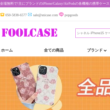
全場無料で!主にブランドのiPhone/Galaxy/AirPodsの各機種の携
050-5838-6577
sale@snicase.com
popgoods
ホーム
全ての商品
ブランド