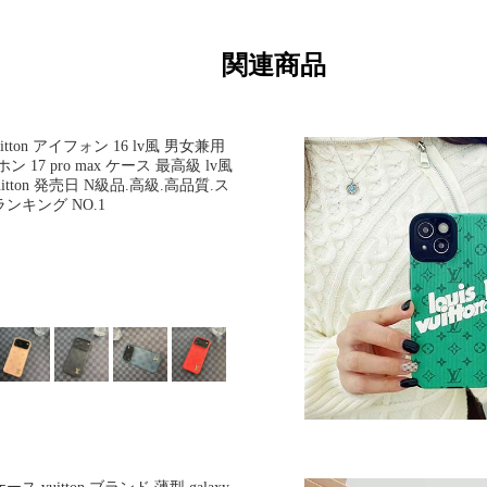
関連商品
tton アイフォン 16 lv風 男女兼用
17 pro max ケース 最高級 lv風
バーvuitton 発売日 N級品.高級.高品質.ス
ンキング NO.1