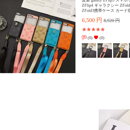
皮製 galaxy ZFlip3 スマホ
ZFlip4 ギャラクシー ZFold
ZFold3携帯ケース カー
6,500 円
8,920 円
(0)
(0)