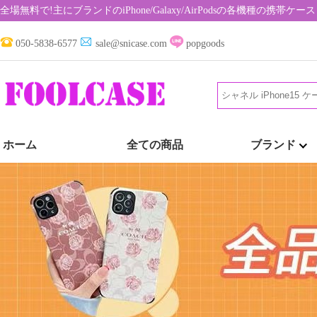
全場無料で!主にブランドのiPhone/Galaxy/AirPodsの各機種の携
050-5838-6577
sale@snicase.com
popgoods
ホーム
全ての商品
ブランド