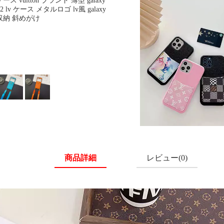
ケース vuitton ブランド 薄型 galaxy
2 lv ケース メタルロゴ lv風 galaxy
ド収納 斜めがけ
商品詳細
レビュー(0)