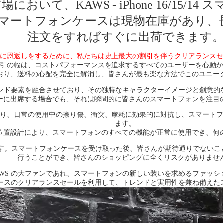
おいて、KAWS - iPhone 16/15
マートフォンケースは現物在庫があり、
注文をすればすぐに出荷できます
に恩返しをするために、私たちは史上最大の割引を伴うクリアランスセ
引の幅は、コストパフォーマンスを追求するすべてのユーザーを心動か
おり、送料の心配を完全に解消し、皆さんが最も楽な方法でこのユニー
ンド要素を融合させており、その独特なキャラクターイメージと創意的なパ
ーに出席する場合でも、それは瞬間的に皆さんのスマートフォンを注目
り、日常の使用中の擦り傷、衝突、摩耗に効果的に対抗し、スマートフ
ます。
位置設計により、スマートフォンのすべての機能が正常に使用でき、何
ます。スマートフォンケースを受け取った後、皆さんが期待通りでないこ
行うことができ、皆さんのショッピングに全くリスクがありませ
AWS の大ファンであれ、スマートフォンの新しい装いを求めるファッ
ートフォンケースのクリアランスセールを利用して、トレンドと実用性を兼ね備