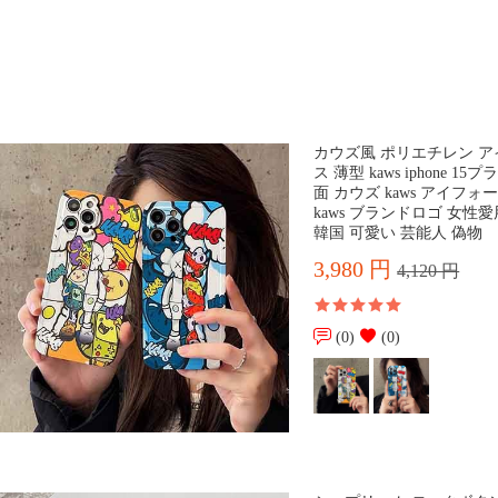
カウズ風 ポリエチレン アイフ
ス 薄型 kaws iphone 
面 カウズ kaws アイフォー
kaws ブランドロゴ 女性
韓国 可愛い 芸能人 偽物
3,980 円
4,120 円
(0)
(0)