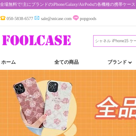
全場無料で!主にブランドのiPhone/Galaxy/AirPodsの各機種の携
050-5838-6577
sale@snicase.com
popgoods
ホーム
全ての商品
ブランド