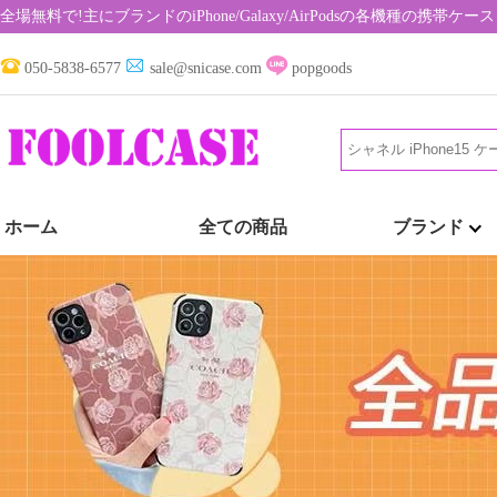
全場無料で!主にブランドのiPhone/Galaxy/AirPodsの各機種の携
050-5838-6577
sale@snicase.com
popgoods
ホーム
全ての商品
ブランド