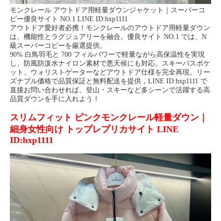
モンクレール アウトドア用軽量ダウンジャケット｜スーパーコ
ピー優良サイト NO.1 LINE ID:hxp1111
アウトドア愛好者必携！モンクレールのアウトドア用軽量ダウン
は、機能性とラグジュアリーを融合。優良サイト NO.1 では、N
級スーパーコピーを厳選提供。
90% 白鳥羽毛と 700 フィルパワーで軽量ながら高保温性を実現
し、防風防泼水ナイロン素材で悪天候にも対応。スキーパスポケ
ット、ウォリストゲーターなどアウトドア仕様を完全再現。リー
ズナブル価格で品質保証と無料配送を提供，LINE ID:hxp1111 で
直接お問い合わせれば、登山・スキーなど多シーンで活躍する高
品質ダウンを手に入れよう！
スリムフィット ピンクモンクレール軽量ダウン｜
細身女性向け トップレプリカサイト LINE
ID:hxp1111