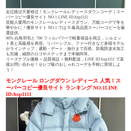
走过路过不要错过！モンクレールレディースダウンコーデ｜スー
パーコピー優良サイト NO.1 LINE ID:hxp1111
芸能人愛用のモンクレールレディースダウン、万能コーデで冬を
華やかに！優良サイト NO.1 では N 級高品質スーパーコピーを厳
選提供。
90% 白鳥羽毛と 700 フィルパワーで軽量保温を両立，シルエッ
ト美と高級感を再現。リバーシブル、ファー付きなど多様モデル
がラインナップ，通勤・デート・旅行まで百搭。防風防泼水加工
も完備，細部のロゴやステッチまで本物同等。
リーズナブル価格 + 品質保証 + 無料配送，LINE ID:hxp1111 で直
接お問い合わせ！セレブ級のおしゃれコーデを手軽に実現しよ
う！
モンクレール ロングダウン レディース 人気！ス
ーパーコピー優良サイト ランキング NO.1LINE
ID:hxp1111