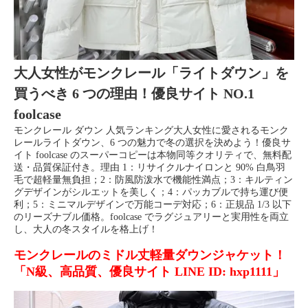
大人女性がモンクレール「ライトダウン」を
買うべき 6 つの理由！優良サイト NO.1
foolcase
モンクレール ダウン 人気ランキング大人女性に愛されるモンク
レールライトダウン、6 つの魅力で冬の選択を決めよう！優良サ
イト foolcase のスーパーコピーは本物同等クオリティで、無料配
送・品質保証付き。理由 1：リサイクルナイロンと 90% 白鳥羽
毛で超軽量無負担；2：防風防泼水で機能性満点；3：キルティン
グデザインがシルエットを美しく；4：パッカブルで持ち運び便
利；5：ミニマルデザインで万能コーデ対応；6：正規品 1/3 以下
のリーズナブル価格。foolcase でラグジュアリーと実用性を両立
し、大人の冬スタイルを格上げ！
モンクレールのミドル丈軽量ダウンジャケット！
「N級、高品質、優良サイト LINE ID: hxp1111」