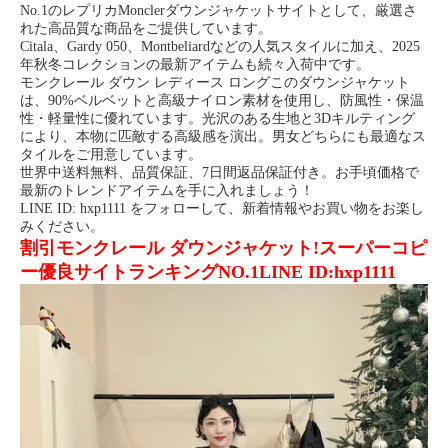
No.1のレプリカMonclerダウンジャケットサイトとして、厳選さ
れた高品質な商品をご提供しています。
Citala、Gardy 050、Montbeliardなどの人気スタイルに加え、2025
年秋冬コレクションの最新アイテムも続々入荷中です。
モンクレール ダウン レディース ロングこのダウンジャケット
は、90%ベルベットと高級ナイロン素材を使用し、防風性・保温
性・軽量性に優れています。光沢のある生地と3Dキルティング
により、本物に匹敵する高級感を演出。男女どちらにも最適なス
タイルをご用意しています。
世界中送料無料、品質保証、7日間返品保証付き。お手頃価格で
最新のトレンドアイテムを手に入れましょう！
LINE ID: hxp1111 をフォローして、新着情報やお買い物をお楽し
みください。
割引
モンクレール ダウンジャケット!スーパーコピ
ー優良サイトランキングNO.1LINE ID:hxp1111