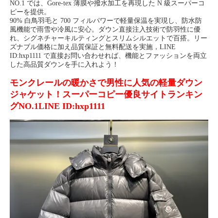
NO.1 では、Gore-tex 薄膜や撥水加工を再現した N 級スーパーコ
ピーを提供。
90% 白鳥羽毛と 700 フィルパワーで軽量保温を実現し、防水防
風機能で雨雪や冷風に安心。ダウン直接注入技術で防羽性に優
れ、シグネチャーキルティングとスリムシルエットで百搭。リー
ズナブル価格に加え品質保証と無料配送を実施，LINE
ID:hxp1111 で直接お問い合わせれば、機能とファッションを両立
した高品質ダウンを手に入れよう！
モンクレールの暖かさで男性に人気の軽量ダウン
ジャケット！スーパーコピー優良サイトランキン
グNO.1LINE ID:hxp1111