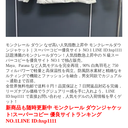
モンクレール ダウン なぜ高い人気指数上昇中 モンクレールダウ
ンジャケット｜スーパーコピー優良サイト NO.1 LINE ID:hxp1111
話題沸騰のモンクレールダウン！人気指数急上昇中の N 級スー
パーコピーを優良サイト NO.1 で独占販売。
Maya、Parana など人気モデルを完全再現，90% 白鳥羽毛と 750
フィルパワーで軽量と高保温性を両立。防風防水素材と精緻なキ
ルティングで機能とファッションを融合，男女同款でカジュアル
～通勤まで百搭。
全世界無料包邮で送料 0 円！品質保証と 7 日間返品対応を完備，
リーズナブル価格でラグジュアリー感を手に入れよう。LINE
ID:hxp1111 で直接お問い合わせ，人気モデルの入荷情報を早くゲ
ット！
新商品も随時更新中 モンクレール ダウンジャケッ
ト!スーパーコピー 優良サイトランキング
NO.1LINE ID:hxp1111