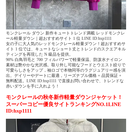
モンクレール ダウン 新作キュートトレンド満載 レッドモンクレ
ール軽量ダウン｜超おすすめサイト 1 位 LINE ID:hxp1111
女の子に大人気のレッドモンクレール軽量ダウン！超おすすめサ
イト 1 位では、キュートなショート丈とトレンドのスクエアキル
ティングを再現した N 級品を提供。
90% 白鳥羽毛と 700 フィルパワーで軽量保温、防泼水ナイロン
素材は艶やかな光沢感。取り外し可能なフードとウエスト絞りで
可愛らしさをアップ，袖ロゴで本物同等のラグジュアリー感を演
出。デイリーやデートに最適，リーズナブル価格 + 品質保証 +
無料配送。LINE ID:hxp1111 で直接お問い合わせで、トレンドな
赤いダウンを手に入れよう！
モンクレールの秋冬新作軽量ダウンジャケット！
スーパーコピー優良サイトランキングNO.1LINE
ID:hxp1111