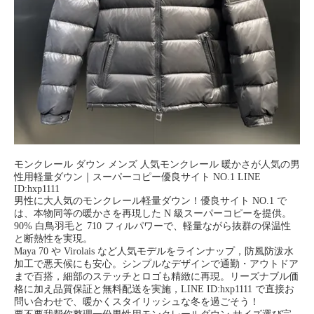
モンクレール ダウン メンズ 人気モンクレール 暖かさが人気の男
性用軽量ダウン｜スーパーコピー優良サイト NO.1 LINE
ID:hxp1111
男性に大人気のモンクレール軽量ダウン！優良サイト NO.1 で
は、本物同等の暖かさを再現した N 級スーパーコピーを提供。
90% 白鳥羽毛と 710 フィルパワーで、軽量ながら抜群の保温性
と断熱性を実現。
Maya 70 や Virolais など人気モデルをラインナップ，防風防泼水
加工で悪天候にも安心。シンプルなデザインで通勤・アウトドア
まで百搭，細部のステッチとロゴも精緻に再現。リーズナブル価
格に加え品質保証と無料配送を実施，LINE ID:hxp1111 で直接お
問い合わせで、暖かくスタイリッシュな冬を過ごそう！