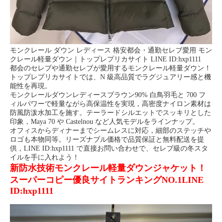
モンクレール ダウン レディース 格安都会・通勤セレブ愛用 モン
クレール軽量ダウン｜トップレプリカサイト LINE ID:hxp1111
都会のセレブや通勤セレブが愛用するモンクレール軽量ダウン！
トップレプリカサイトでは、N 級高品質でラグジュアリー感と機
能性を再現。
モンクレールダウンレディースブラウン90% 白鳥羽毛と 700 フ
ィルパワーで軽量ながら高保温性を実現，高密度ナイロン素材は
防風防泼水加工を施す。テーラードシルエットでスッキリとした
印象，Maya 70 や Castelnou など人気モデルをラインナップ。
オフィスからディナーまでシームレスに対応，細部のステッチや
ロゴも本物同等。リーズナブル価格で品質保証と無料配送を提
供，LINE ID:hxp1111 で直接お問い合わせで、セレブ級の冬スタ
イルを手に入れよう！
新防水技術モンクレール軽量ダウンジャケット！
スーパーコピー優良サイトランキングNO.1LINE
ID:hxp1111