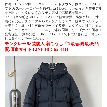
秋冬トレンドの白モンクレールライトダウン、優良サイト NO.1
で N 級スーパーコピーを独占販売！Boed、Lihou など新作モデル
を再現，シルクのようなサテン素材で高級感を演出。
90% 白鳥羽毛と 700 フィルパワーで軽量保温，防泼水加工で小
雨にも安心。スクエアキルティングとウエスト絞りでシルエット
を美しく，取り外し可能なフードで多様なスタイルに対応。袖ロ
ゴやトライカラーディテールまで本物同等。リーズナブル価格 +
品質保証 + 無料配送，LINE ID:hxp1111 でお問い合わせ，おしゃ
れな白ダウンを手に入れよう！
モンクレール 芸能人 着こなし「N級品.高級.高品
質.優良サイト LINE ID：hxp1111」