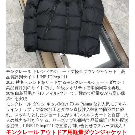
モンクレール トレンドのショート丈軽量ダウンジャケット｜高
品質評判サイト LINE ID:hxp1111
2025 秋冬トレンドをリードするモンクレールショートダウン！
高品質評判のサイトでは、N 級クオリティで本物同等を再現。
90% 白鳥羽毛と 710 フィルパワーで、極めて軽量ながら高い保
温性を実現。
モンクレール ダウン キッズMaya 70 や Parana など人気モデルを
ラインナップ，防泼水加工とダウン直接注入技術で防羽性に優
れ。スッキリとしたショート丈がレギンスやスカートと百搭，大
人の魅力を引き立てる。リーズナブル価格で品質保証と無料配送
を提供，LINE ID:hxp1111 で直接お問い合
わせでスムーズ購入！
モンクレール アウトドア用軽量ダウンジャケット