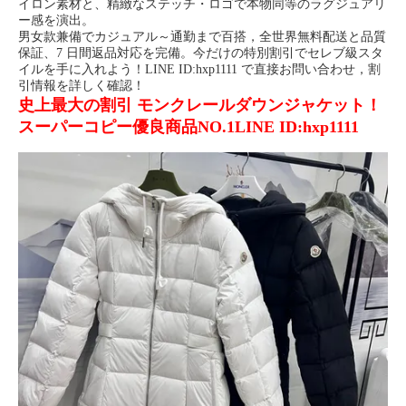
イロン素材と、精緻なステッチ・ロゴで本物同等のラグジュアリ
ー感を演出。
男女款兼備でカジュアル～通勤まで百搭，全世界無料配送と品質
保証、7 日間返品対応を完備。今だけの特別割引でセレブ級スタ
イルを手に入れよう！LINE ID:hxp1111 で直接お問い合わせ，割
引情報を詳しく確認！
史上最大の割引 モンクレールダウンジャケット！
スーパーコピー優良商品NO.1LINE ID:hxp1111