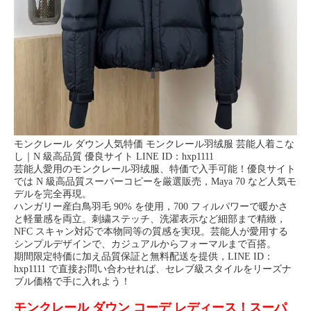
モンクレール ダウン人気特価 モンクレール羽绒服 芸能人着こな
し｜N 級高品質 優良サイト LINE ID：hxp1111
芸能人愛用のモンクレール羽绒服、特価で入手可能！優良サイト
では N 級高品質スーパーコピーを厳選販売，Maya 70 など人気モ
デルを完全再現。
ハンガリー産白鳥羽毛 90% を使用，700 フィルパワーで暖かさ
と軽量感を両立。刺繍ステッチ、洗濯表示など細部まで精緻，
NFC スキャン対応で本物同等の質感を実現。芸能人が愛用する
シンプルデザインで、カジュアルからフォーマルまで百搭。
期間限定特価に加え品質保証と無料配送を提供，LINE ID：
hxp1111 で直接お問い合わせれば、セレブ級スタイルをリーズナ
ブル価格で手に入れよう！
モンクレール ダウン コーデ レディース！スーパ