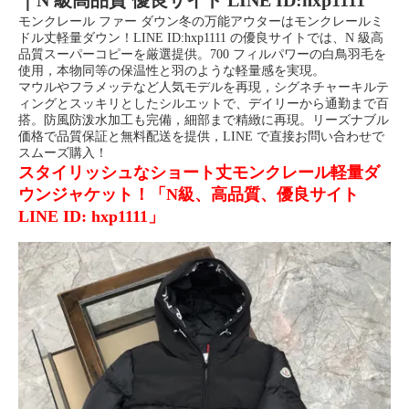
｜N 級高品質 優良サイト LINE ID:hxp1111
モンクレール ファー ダウン冬の万能アウターはモンクレールミ
ドル丈軽量ダウン！LINE ID:hxp1111 の優良サイトでは、N 級高
品質スーパーコピーを厳選提供。700 フィルパワーの白鳥羽毛を
使用，本物同等の保温性と羽のような軽量感を実現。
マウルやフラメッテなど人気モデルを再現，シグネチャーキルテ
ィングとスッキリとしたシルエットで、デイリーから通勤まで百
搭。防
風防泼水加工も完備，細部まで精緻に再現。リーズナブル
価格で品質保証と無料配送を提供，LINE で直接お問い合わせで
スムーズ購入！
スタイリッシュなショート丈モンクレール軽量ダ
ウンジャケット！「N級、高品質、優良サイト
LINE ID: hxp1111」