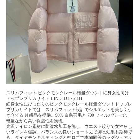
スリムフィット ピンクモンクレール軽量ダウン｜細身女性向け
トップレプリカサイト LINE ID:hxp1111
細身女性にぴったりのピンクモンクレール軽量ダウン！トップレ
プリカサイトでは、スリムフィット設計でシルエットを美しく引
き立てる N 級品を提供。90% 白鳥羽毛と 700 フィルパワーで、
軽量ながら高い保温性を実現。
光沢ナイロン素材に防泼水加工を施し、ウエスト絞りで女性らし
いラインを強調。バランスの良いショート丈で脚長効果も期待で
き、ダイヤモンキルティングと袖ロゴで本物同等のラグジュアリ