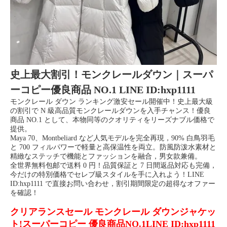
史上最大割引！モンクレールダウン｜スーパ
ーコピー優良商品 NO.1 LINE ID:hxp1111
モンクレール ダウン ランキング激安セール開催中！史上最大級
の割引で N 級高品質モンクレールダウンを入手チャンス！優良
商品 NO.1 として、本物同等のクオリティをリーズナブル価格で
提供。
Maya 70、Montbeliard など人気モデルを完全再現，90% 白鳥羽毛
と 700 フィルパワーで軽量と高保温性を両立。防風防泼水素材と
精緻なステッチで機能とファッションを融合，男女款兼備。
全世界無料包邮で送料 0 円！品質保証と 7 日間返品対応も完備，
今だけの特別価格でセレブ級スタイルを手に入れよう！LINE
ID:hxp1111 で直接お問い合わせ，割引期間限定の超得なオファー
を確認！
クリアランスセール モンクレール ダウンジャケッ
ト!スーパーコピー 優良商品NO.1LINE ID:hxp1111