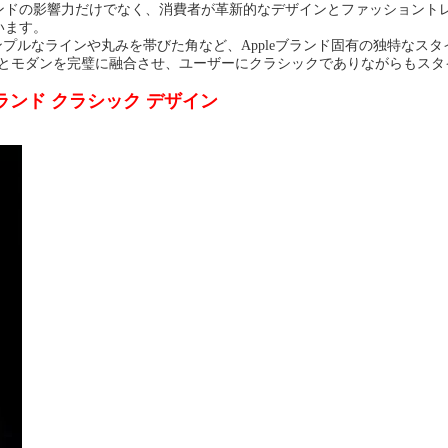
ランドの影響力だけでなく、消費者が革新的なデザインとファッショント
ています。
シンプルなラインや丸みを帯びた角など、Appleブランド固有の独特なス
ラシックとモダンを完璧に融合させ、ユーザーにクラシックでありながらも
話ケース ブランド クラシック デザイン