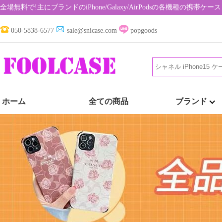
全場無料で!主にブランドのiPhone/Galaxy/AirPodsの各機種の携
050-5838-6577
sale@snicase.com
popgoods
ホーム
全ての商品
ブランド