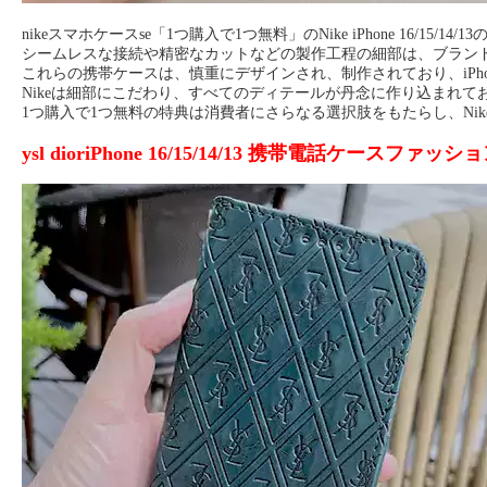
nikeスマホケースse「1つ購入で1つ無料」のNike iPhone 16/
シームレスな接続や精密なカットなどの製作工程の細部は、ブラン
これらの携帯ケースは、慎重にデザインされ、制作されており、iPh
Nikeは細部にこだわり、すべてのディテールが丹念に作り込まれ
1つ購入で1つ無料の特典は消費者にさらなる選択肢をもたらし、Ni
ysl dioriPhone 16/15/14/13 携帯電話ケースファッ