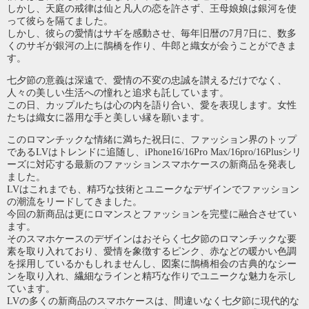
しかし、天庭の戒律は仙と凡人の恋を許さず、王母娘娘は銀河を使
って彼らを隔てました。
しかし、彼らの愛情はサギを感動させ、毎年旧暦の7月7日に、数多
くのサギが銀河の上に鵲橋を作り、牛郎と織女が会うことができま
す。
七夕節の意義は深遠で、愛情の不変の忠誠を讃えるだけでなく、
人々の美しい生活への憧れと追求も託しています。
この日、カップルたちは心の内を語り合い、愛を表現します。女性
たちは織女に器用な手と美しい縁を願います。
このロマンチックな情緒に満ちた祝日に、ファッション界のトップ
であるLVはトレンドに追随し、iPhone16/16Pro Max/16pro/16Plusシリ
ーズに対応する最新のファッションスマホケースの新商品を発表し
ました。
LVはこれまでも、精巧な技術とユニークなデザインでファッション
の潮流をリードしてきました。
今回の新商品は更にロマンスとファッションを完璧に融合させてい
ます。
そのスマホケースのデザインはおそらく七夕節のロマンチックな要
素を取り入れており、愛情を象徴するピンク、赤などの暖かい色調
を採用しているかもしれませんし、図案に鵲橋相会の古典的なシー
ンを取り入れ、繊細なラインと精巧な作りでユニークな魅力を示し
ています。
LVの多くの新商品のスマホケースは、間違いなく七夕節に現代的な