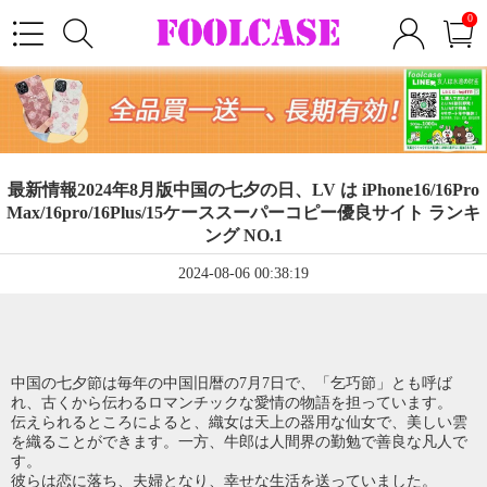
0
最新情報2024年8月版中国の七夕の日、LV は iPhone16/16Pro
Max/16pro/16Plus/15ケーススーパーコピー優良サイト ランキ
ング NO.1
2024-08-06 00:38:19
中国の七夕節は毎年の中国旧暦の7月7日で、「乞巧節」とも呼ば
れ、古くから伝わるロマンチックな愛情の物語を担っています。
伝えられるところによると、織女は天上の器用な仙女で、美しい雲
を織ることができます。一方、牛郎は人間界の勤勉で善良な凡人で
す。
彼らは恋に落ち、夫婦となり、幸せな生活を送っていました。