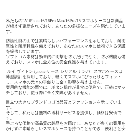
私たちのLV iPhone16/16Pro Max/16Pro/15 スマホケースは新商品
が絶えず更新されており、あなたの多様なニーズを満たしていま
す。
防護性能の面では素晴らしいパフォーマンスを示しており、耐衝
撃性と耐摩耗性を備えており、あなたのスマホに信頼できる保護
を提供しています。
ソフトゴム素材は効果的に衝撃を防ぐだけでなく、防水機能も備
えており、スマホに全方位の安全保護を与えています。
ルイ ヴィトン iphone ケース シリアル ナンバ スマホケースは
薄型設計を採用しており、軽くてスマホにぴったりとフィット
し、スマホの元々の手触りに全く影響を与えません。
実用的な機能の面では、ボタン操作が非常に便利で、正確にマッ
チしており、使う際に全く支障がありません。
目立つ大きなブランドロゴは品質とファッションを示していま
す。
そして、私たちは無料の送料サービスを提供し、価格は安価で
す。
手ごろな価格で高品質の製品をお届けし、あなたが多くの費用を
かけずに素晴らしいスマホケースを持つことができ、便利さと安