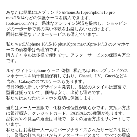
あなたは簡単にLVブランドのiPhone16/15pro/iphone15 pro
max/15/14などの保護ケースを購入できます。
foolcase.com
では、迅速なオンライン決済を提供し、ショッピン
グの一歩一歩で質の高い体験をお楽しみいただけます。
同時に完璧なアフターサービスも備えています。
私たちのLViphone 16/15/16 plus/16pro max/16pro/14/13 のスマホケ
ースの価格帯は合理的です。
購入チャネルは多様で便利です。アフターサービスの保障も万全
です。
ルイ ヴィトン iphone ケース 偽物 私たちはiPhoneブランドのス
マホケースを約千種類保有しており、Chanel、LV、Gucciなどを
含み、Galaxyのスマホケースもあります。
毎日20個の新しいデザインを発表し、製品のスタイルは豊富で、
型番は揃っていて、価格は安く、出荷も迅速です。
私たちはあなたのスマホを適切に保護します。
当店はメーカー直販で、価格の優位性が明らかです。支払い方法
は銀行振込、クレジットカード、PAYPALの3種類があります。
品切れや不良品の返金は可能で、多くの返金方法をサポートして
います。
私たちはお客様一人一人にパーソナライズされたサービスを提供
し、業務の打ち合わせからアフターサービスまで、すべての環節