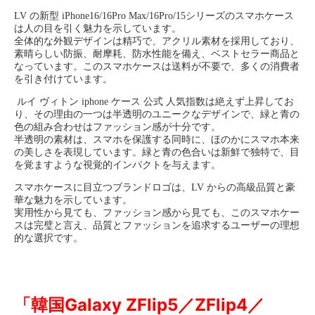
LV の新型 iPhone16/16Pro Max/16
Pro/15
シリーズのスマホケース
は人の目を引く魅力を示しています。
全体的な外観デザインは精巧で、アクリル素材を採用しており、
素晴らしい防振、耐摩耗、防水性能を備え、ベストセラー商品と
なっています。このスマホケースは送料が不要で、多くの消費者
を引き付けています。
ルイ ヴィトン iphone ケース 公式 人気指数は絶えず上昇してお
り、その理由の一つは半透明のユニークなデザインで、緑と青の
色の組み合わせはファッション感が十分です。
半透明の素材は、スマホを保護する同時に、ほのかにスマホ本来
の美しさを表現しています。緑と青の色合いは新鮮で独特で、目
を覚ますような視覚的インパクトを与えます。
スマホケースに目立つブランドロゴは、LV からの高級品質と豪
華な魅力を示しています。
実用性から見ても、ファッション感から見ても、このスマホケー
スは完璧と言え、品質とファッションを追求するユーザーの理想
的な選択です。
「韓国Galaxy ZFlip5／ZFlip4／