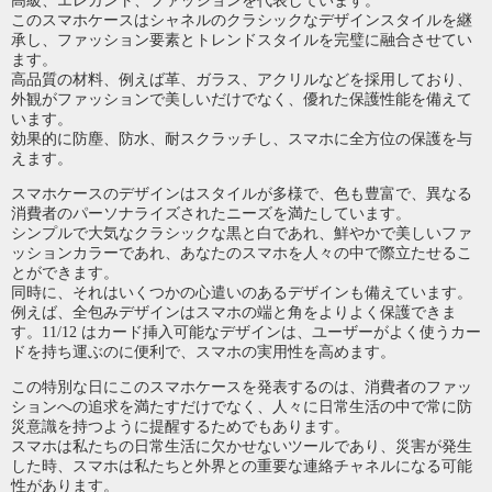
高級、エレガント、ファッションを代表しています。
このスマホケースはシャネルのクラシックなデザインスタイルを継
承し、ファッション要素とトレンドスタイルを完璧に融合させてい
ます。
高品質の材料、例えば革、ガラス、アクリルなどを採用しており、
外観がファッションで美しいだけでなく、優れた保護性能を備えて
います。
効果的に防塵、防水、耐スクラッチし、スマホに全方位の保護を与
えます。
スマホケースのデザインはスタイルが多様で、色も豊富で、異なる
消費者のパーソナライズされたニーズを満たしています。
シンプルで大気なクラシックな黒と白であれ、鮮やかで美しいファ
ッションカラーであれ、あなたのスマホを人々の中で際立たせるこ
とができます。
同時に、それはいくつかの心遣いのあるデザインも備えています。
例えば、全包みデザインはスマホの端と角をよりよく保護できま
す。11/12 はカード挿入可能なデザインは、ユーザーがよく使うカー
ドを持ち運ぶのに便利で、スマホの実用性を高めます。
この特別な日にこのスマホケースを発表するのは、消費者のファッ
ションへの追求を満たすだけでなく、人々に日常生活の中で常に防
災意識を持つように提醒するためでもあります。
スマホは私たちの日常生活に欠かせないツールであり、災害が発生
した時、スマホは私たちと外界との重要な連絡チャネルになる可能
性があります。