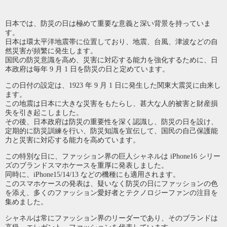
日本では、防災の日は極めて重要な意義と深い背景を持っていま
す。
日本は環太平洋地震帯に位置しており、地震、台風、津波などの自
然災害が頻繁に発生します。
国民の防災意識を高め、災害に対応する能力を強化するために、日
本政府は毎年 9 月 1 日を防災の日と定めています。
この日付の設定は、1923 年 9 月 1 日に発生した関東大震災に由来し
ます。
この地震は日本に大きな災害をもたらし、甚大な人的被害と財産損
失を引き起こしました。
その後、日本政府は防災の重要性を深く認識し、防災の日を設け、
定期的に防災訓練を行い、防災知識を宣伝して、国民の自己保護能
力と災害に対応する能力を高めています。
この特別な日に、ファッション界の巨人シャネルは iPhone16 シリー
ズのブランドスマホケースを重厚に発表しました。
同時に、iPhone15/14/13 などの機種にも適用されます。
このスマホケースの発表は、疑いなく防災の日にファッションの色
を添え、多くのファッション愛好者とテクノロジーファンの注目を
集めました。
シャネルは常にファッション界のリーダーであり、そのブランドは