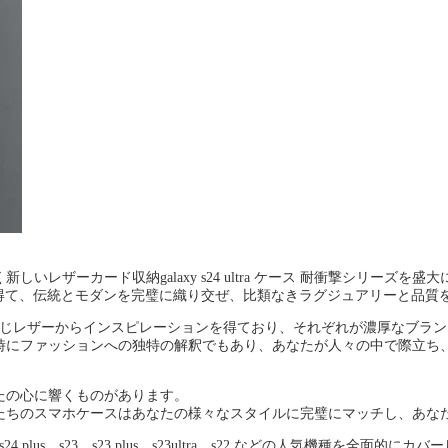
ザーカード収納galaxy s24 ultra ケース 耐衝撃シリーズを盛
ョンを得て、伝統とモダンを完璧に織り交ぜ、比類なきラグジュアリーと品質
公式サイトと同じレザーからインスピレーションを得ており、それぞれが濃厚なブ
時にファッションへの独特の解釈でもあり、あなたが人々の中で際立ち
たの心に響くものがあります。
たちのスマホケースはあなたの様々なスタイルに完璧にマッチし、あな
4 plus、s23、s23 plus、s23ultra、s22 などの人気機