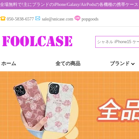
全場無料で!主にブランドのiPhone/Galaxy/AirPodsの各機種の携
050-5838-6577
sale@snicase.com
popgoods
ホーム
全ての商品
ブランド